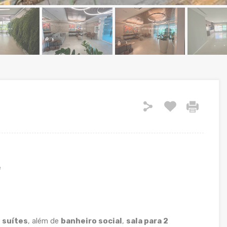
²
 suítes
, além de
banheiro social
,
sala para 2