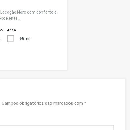
Locação More com conforto e
 excelente…
os
Área
65
m²
2
Campos obrigatórios são marcados com
*
.