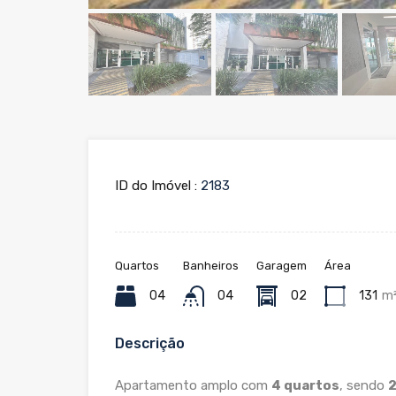
ID do Imóvel :
2183
Quartos
Banheiros
Garagem
Área
04
04
02
131
m
Descrição
Apartamento amplo com
4 quartos
, sendo
2