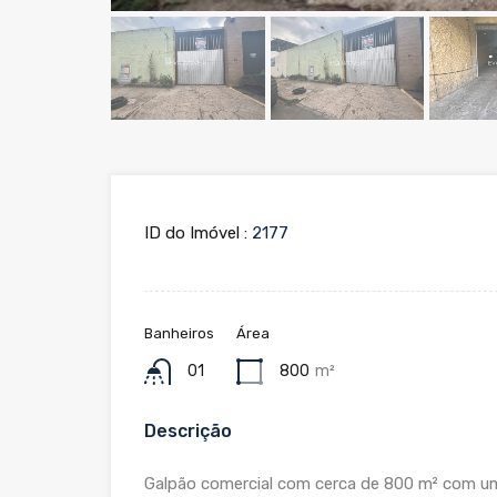
ID do Imóvel :
2177
Banheiros
Área
01
800
m²
Descrição
Galpão comercial com cerca de 800 m² com uma