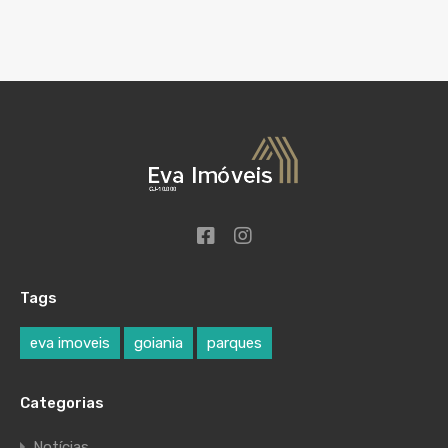
Tags
eva imoveis
goiania
parques
Categorias
Notícias