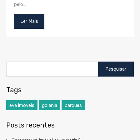
pelo…
Ler Mais
Pesquisar
por:
Tags
eva imoveis
goiania
parques
Posts recentes