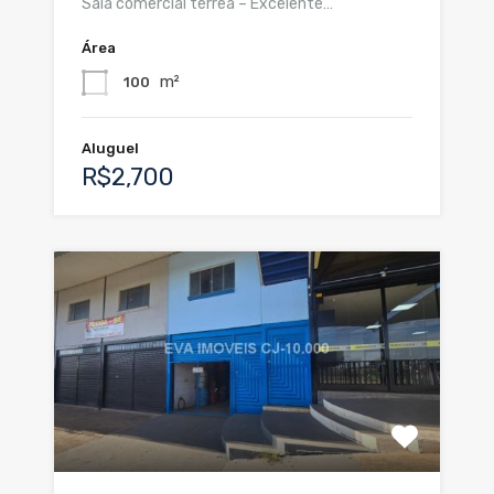
Sala comercial térrea – Excelente…
Área
m²
100
Aluguel
R$2,700