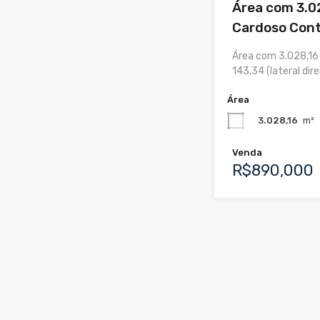
Área com 3.02
Cardoso Con
Área com 3.028,16 
143,34 (lateral dire
Área
3.028,16
m²
Venda
R$890,000