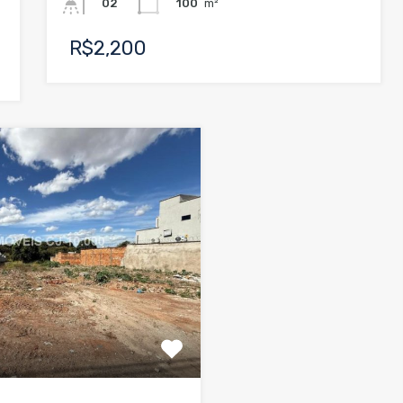
100
m²
02
R$2,200