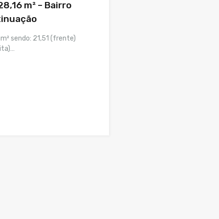
8,16 m² – Bairro
tinuação
m² sendo: 21,51 (frente)
ita)…