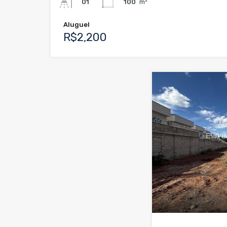
100
m²
01
Aluguel
R$2,200