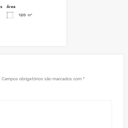
os
Área
120
m²
Campos obrigatórios são marcados com
*
.