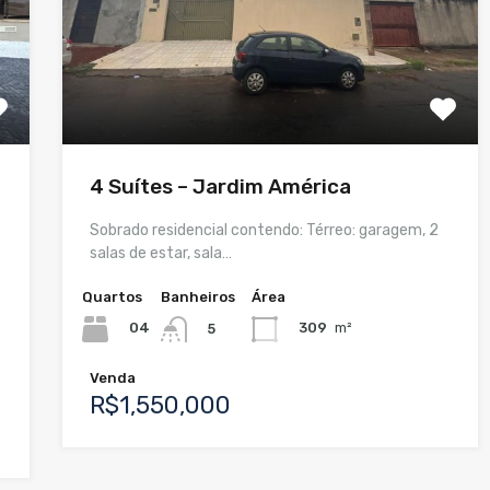
4 Suítes – Jardim América
Sobrado residencial contendo: Térreo: garagem, 2
salas de estar, sala…
Quartos
Banheiros
Área
04
309
m²
5
Venda
R$1,550,000