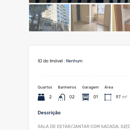
ID do Imóvel :
Nenhum
Quartos
Banheiros
Garagem
Área
2
02
01
97
m²
Descrição
SALA DE ESTAR/JANTAR COM SACADA, 02(D