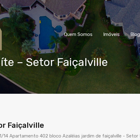
Quem Somos
Imóveis
Blog
te – Setor Faiçalville
r Faiçalville
4 Apartamento 402 bloco Azaléias jardim de faiçalville - Setor Fa