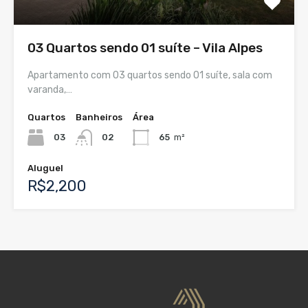
03 Quartos sendo 01 suíte – Vila Alpes
Apartamento com 03 quartos sendo 01 suíte, sala com
varanda,…
Quartos
Banheiros
Área
03
02
65
m²
Aluguel
R$2,200