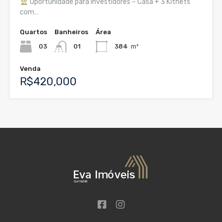
Oportunidade para Investidores – Casa + 3 Kitnets
com…
Quartos
Banheiros
Área
03
01
384
m²
Venda
R$420,000