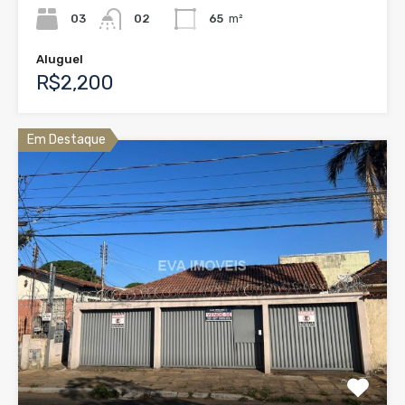
03
02
65
m²
Aluguel
R$2,200
Em Destaque