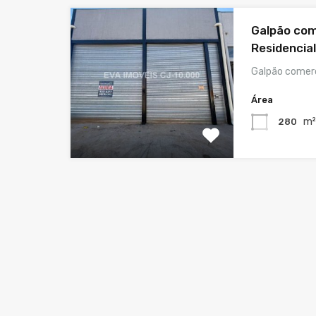
Galpão com
Residencial
Galpão comerc
Área
m
280