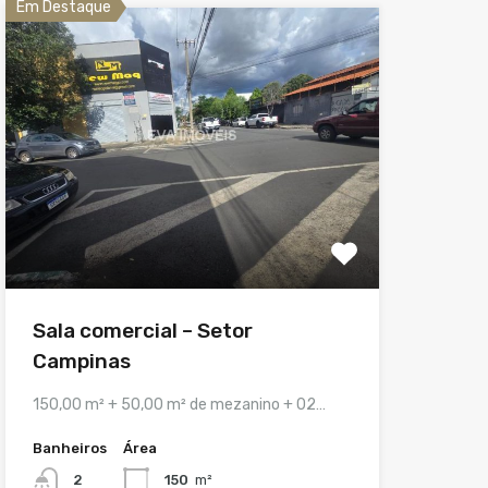
Em Destaque
Sala comercial – Setor
Campinas
150,00 m² + 50,00 m² de mezanino + 02…
Banheiros
Área
2
150
m²