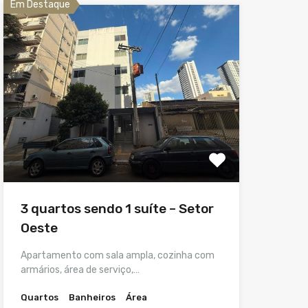
Em Destaque
3 quartos sendo 1 suíte – Setor
Oeste
Apartamento com sala ampla, cozinha com
armários, área de serviço,…
Quartos
Banheiros
Área