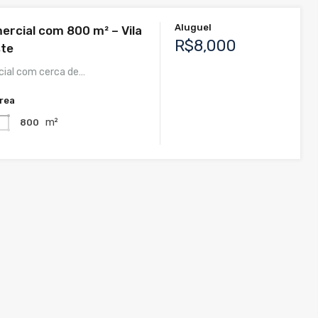
Aluguel
ercial com 800 m² – Vila
R$8,000
ste
cial com cerca de…
rea
m²
800