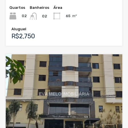
Quartos
Banheiros
Área
02
65
m²
02
Aluguel
R$2,750