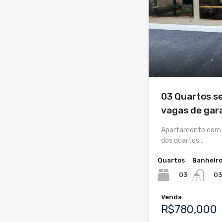
03 Quartos s
vagas de gar
Apartamento com 0
dos quartos…
Quartos
Banheir
03
03
Venda
R$780,000