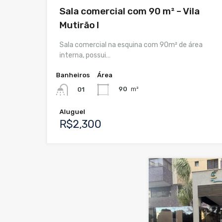
Sala comercial com 90 m² – Vila
Mutirão I
Sala comercial na esquina com 90m² de área
interna, possui…
Banheiros
Área
90
m²
01
Aluguel
R$2,300