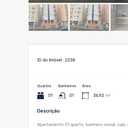
ID do Imóvel :
2238
Quartos
Banheiros
Área
01
01
36,92
m²
Descrição
Apartamento 01 quarto, banheiro social, sala,