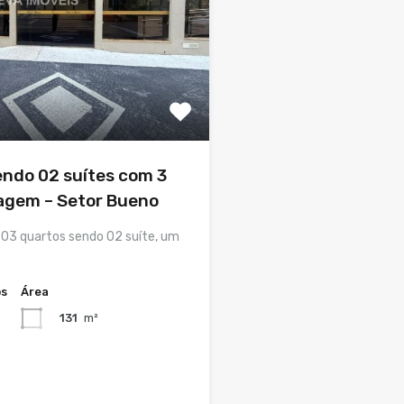
endo 02 suítes com 3
agem – Setor Bueno
3 quartos sendo 02 suíte, um
os
Área
131
m²