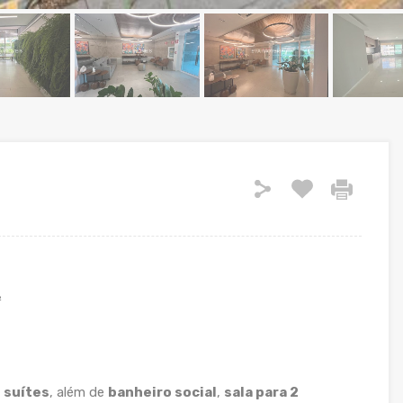
²
 suítes
, além de
banheiro social
,
sala para 2