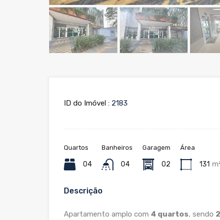
ID do Imóvel :
2183
Quartos
Banheiros
Garagem
Área
04
04
02
131
m
Descrição
Apartamento amplo com
4 quartos
, sendo
2