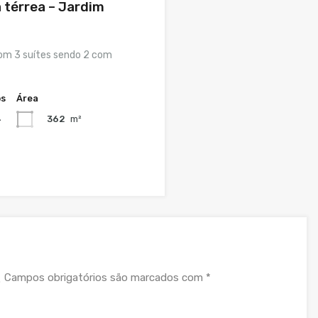
a térrea – Jardim
com 3 suítes sendo 2 com
os
Área
362
m²
4
Campos obrigatórios são marcados com
*
.