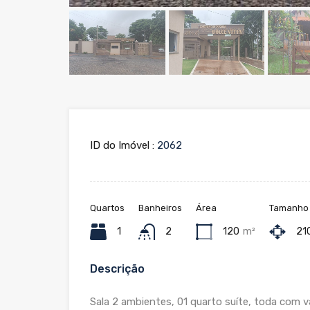
ID do Imóvel :
2062
Quartos
Banheiros
Área
Tamanho 
1
2
120
m²
21
Descrição
Sala 2 ambientes, 01 quarto suíte, toda com