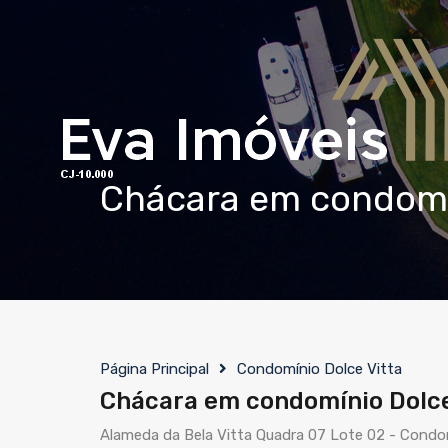
Chácara em condomín
Página Principal
Condomínio Dolce Vitta
Chácara em condomínio Dolce 
Alameda da Bela Vitta Quadra 07 Lote 02 - Condo