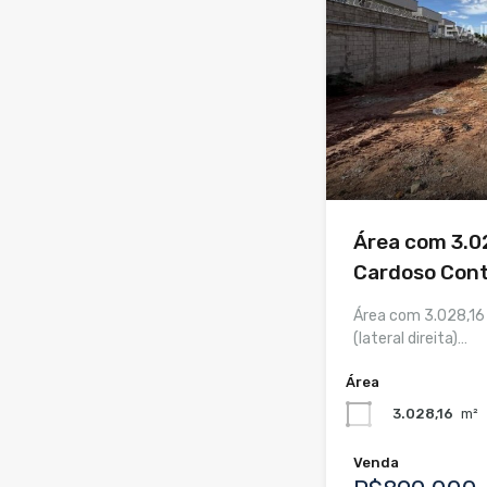
Área com 3.02
Cardoso Con
Área com 3.028,16 
(lateral direita)…
Área
3.028,16
m²
Venda