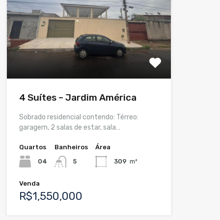
4 Suítes – Jardim América
Sobrado residencial contendo: Térreo:
garagem, 2 salas de estar, sala…
Quartos
Banheiros
Área
04
5
309
m²
Venda
R$1,550,000