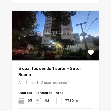
3 quartos sendo 1 suíte – Setor
Bueno
Apartamento 3 quartos sendo 1…
Quartos
Banheiros
Área
m²
03
77,30
02