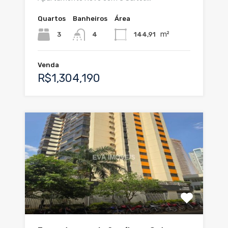
Quartos
Banheiros
Área
m²
3
144,91
4
Venda
R$1,304,190