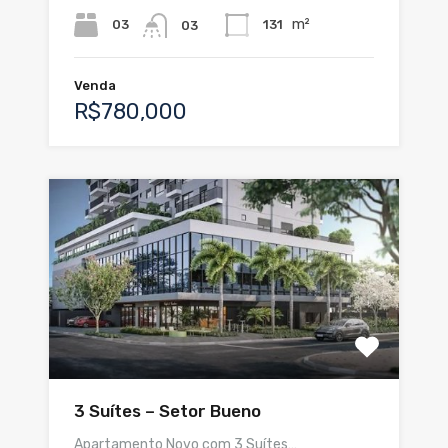
m²
03
131
03
Venda
R$780,000
3 Suítes – Setor Bueno
Apartamento Novo com 3 Suítes…