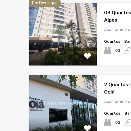
Em Destaque
03 Quartos 
Alpes
Apartamento 
Quartos
Ban
03
2 Quartos s
Goiá
Apartamento 
Quartos
Ba
02