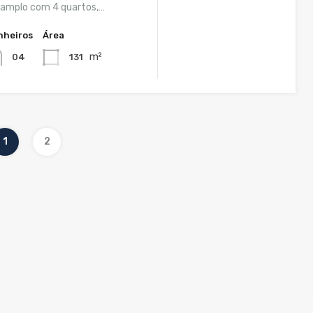
amplo com 4 quartos,…
nheiros
Área
m²
131
04
1
2