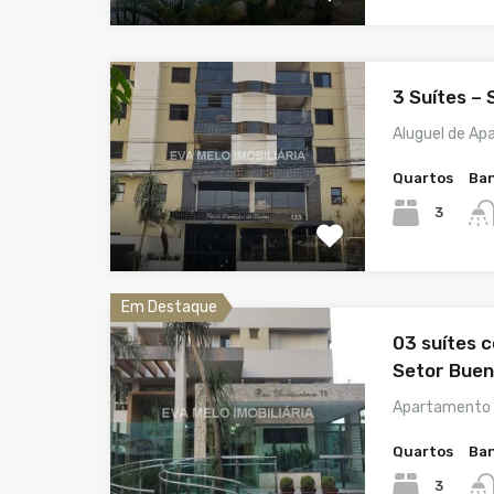
3 Suítes –
Aluguel de Ap
Quartos
Ban
3
Em Destaque
03 suítes 
Setor Bue
Apartamento 
Quartos
Ban
3