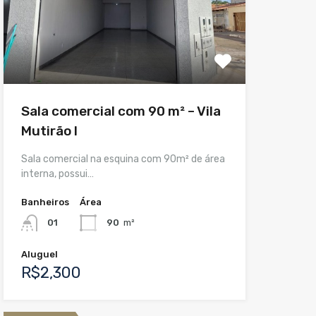
Sala comercial com 90 m² – Vila
Mutirão I
Sala comercial na esquina com 90m² de área
interna, possui…
Banheiros
Área
01
90
m²
Aluguel
R$2,300