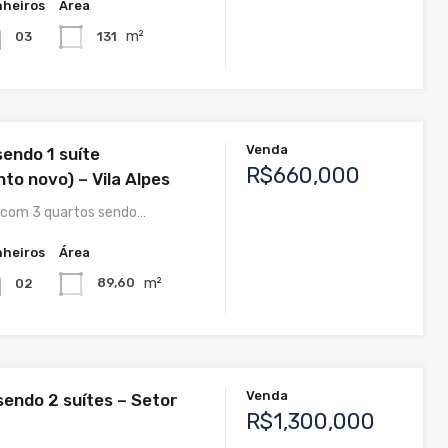
heiros
Área
m²
131
03
Venda
sendo 1 suíte
R$660,000
to novo) – Vila Alpes
com 3 quartos sendo…
heiros
Área
m²
89,60
02
Venda
sendo 2 suítes – Setor
R$1,300,000