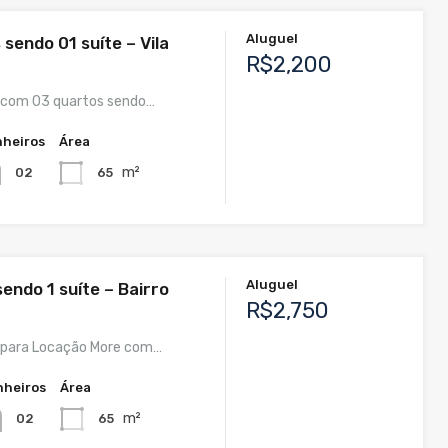
Aluguel
sendo 01 suíte – Vila
R$2,200
com 03 quartos sendo…
heiros
Área
m²
65
02
Aluguel
endo 1 suíte – Bairro
R$2,750
para Locação More com…
nheiros
Área
m²
65
02