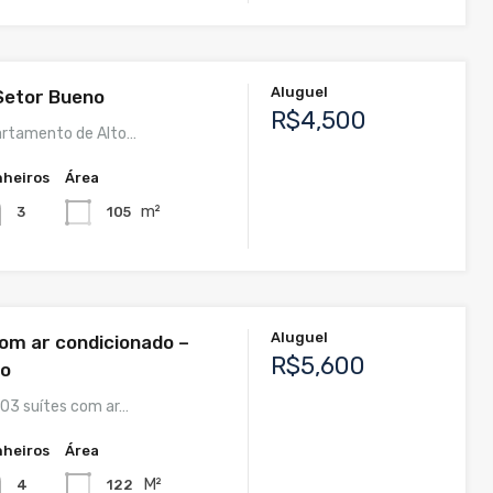
Aluguel
 Setor Bueno
R$4,500
artamento de Alto…
heiros
Área
m²
105
3
Aluguel
com ar condicionado –
R$5,600
no
03 suítes com ar…
heiros
Área
M²
122
4