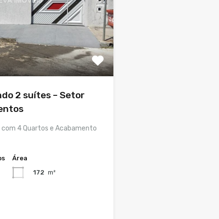
do 2 suítes – Setor
entos
a com 4 Quartos e Acabamento
os
Área
172
m²