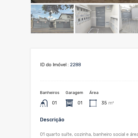
ID do Imóvel :
2288
Banheiros
Garagem
Área
01
01
35
m²
Descrição
01 quarto suíte, cozinha, banheiro social e áre