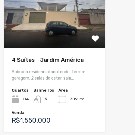
4 Suítes – Jardim América
Sobrado residencial contendo: Térreo:
garagem, 2 salas de estar, sala…
Quartos
Banheiros
Área
04
5
309
m²
Venda
R$1,550,000