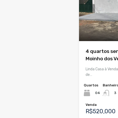
4 quartos sen
Moinho dos V
Linda Casa à Vend
de…
Quartos
Banheir
04
3
Venda
R$520,000